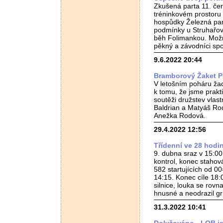
Zkušená parta 11. če
tréninkovém prostoru 
hospůdky Železná pan
podmínky u Struhařova
běh Folimankou. Možná
pěkný a závodníci spo
9.6.2022 20:44
Bramborový Žaket P
V letošním poháru žac
k tomu, že jsme prakti
soutěži družstev vlas
Baldrian a Matyáš Rod
Anežka Rodová.
29.4.2022 12:56
Třídenní ve 28 hodin
9. dubna sraz v 15:00
kontrol, konec stahov
582 startujících od 00
14:15. Konec cíle 18:
silnice, louka se rovna
hnusné a neodrazil gri
31.3.2022 10:41