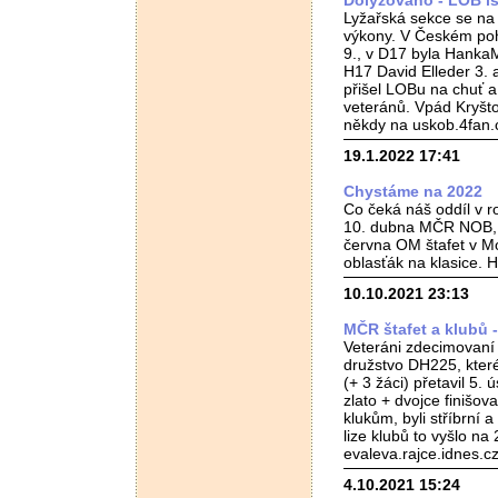
Dolyžováno - LOB is
Lyžařská sekce se na 
výkony. V Českém pohá
9., v D17 byla HankaM
H17 David Elleder 3. a
přišel LOBu na chuť a
veteránů. Vpád Kryšt
někdy na uskob.4fan.
19.1.2022 17:41
Chystáme na 2022
Co čeká náš oddíl v r
10. dubna MČR NOB, Č
června OM štafet v Mo
oblasťák na klasice. Ho
10.10.2021 23:13
MČR štafet a klubů -
Veteráni zdecimovaní 
družstvo DH225, které
(+ 3 žáci) přetavil 5
zlato + dvojce finišov
klukům, byli stříbrní 
lize klubů to vyšlo na 
evaleva.rajce.idnes.c
4.10.2021 15:24