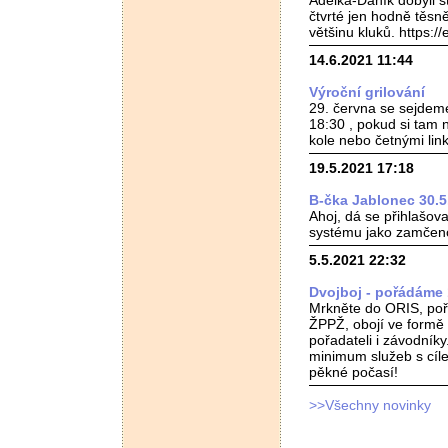
Adélka-Daník dobyli s
čtvrté jen hodně těsn
většinu kluků. https:
14.6.2021 11:44
Výroční grilování
29. června se sejdeme
18:30 , pokud si tam n
kole nebo četnými li
19.5.2021 17:18
B-čka Jablonec 30.5
Ahoj, dá se přihlašova
systému jako zamčeno,
5.5.2021 22:32
Dvojboj - pořádáme 1
Mrkněte do ORIS, poř
ŽPPŽ, obojí ve formě
pořadateli i závodníky.
minimum služeb s cíl
pěkné počasí!
>>Všechny novinky