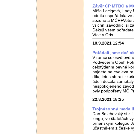
Závěr ČP MTBO a M
Míša Lacigová, Lady B
oddílu uspořádala ve
sezóně a MČR+Veteran
všichni závodníci si z
Děkuji všem pořadatelů
Více v Oris.
10.9.2021 12:54
Pořádali jsme dvě 
V rámci celosvětového
Podvečerní Oběh Foli
celotýdenní pevné kont
najdete na evaleva.ra
dílu, letos sbírali zk
údolí docela zamotaly
nespokojeného závodn
byly podpořeny MČ Pr
22.8.2021 18:25
Trojnásobný medaili
Dan Bolehovský si z l
longu, ve štafetách vy
brněnským kolegou Ja
účastníkem z české vý