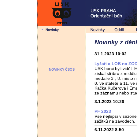
>
Novinky
Novinky z dění
31.1.2023 10:02
Lyžaři a LOB na ZO
USK borci byli vidět: 
NOVINKY ČSOS
získal stříbro z middl
medaile 3´, 8. místo n
8. ve štafetě a 11. ve
Kačka Kučerová i Ema 
ze záznamu nebo stud
3.1.2023 10:26
PF 2023
Vše nejlepší v sezóně
zážitků na závodech. 
6.11.2022 8:50