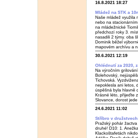
16.8.2021 18:27
Mládež na STK a 10m
Naše mládež využila 
nebo na stacionárním 
na mládežnické Tiomile
předchozí roky 3. mís
nasadili 2 týmy. oba š
Dominik běžel výborně
mapovém archívu a na
30.6.2021 12:19
Ohlédnutí za 2020, z
Na výročním grilován
Bolehovský, nejúspěš
Tichovská. Vyzdvižena
nepoklesla ani letos, 
úspěšná byla hlavně d
Krásné léto, přijeďte
Slovance, dorost jed
24.6.2021 11:02
Stříbro v družstvec
Pražský pohár žactva 
druhé! D10: 1. Anežka
Klackoštafetách nikdo