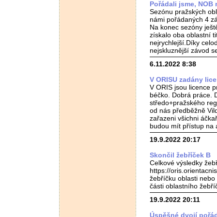
Pořádali jsme, NOB 
Sezónu pražských obla
námi pořádaných 4 zá
Na konec sezóny ješt
získalo oba oblastní ti
nejrychlejší.Díky cel
nejskluznější závod s
6.11.2022 8:38
V ORISU zadány lice
V ORIS jsou licence 
béčko. Dobrá práce. D
středo+pražského regi
od nás předběžně Vil
zařazeni všichni áčkař
budou mít přístup na 
19.9.2022 20:17
Skončil žebříček B
Celkové výsledky žebří
https://oris.orientac
žebříčku oblasti nebo
části oblastního žebř
19.9.2022 20:11
Úspěšné dvojí pořá