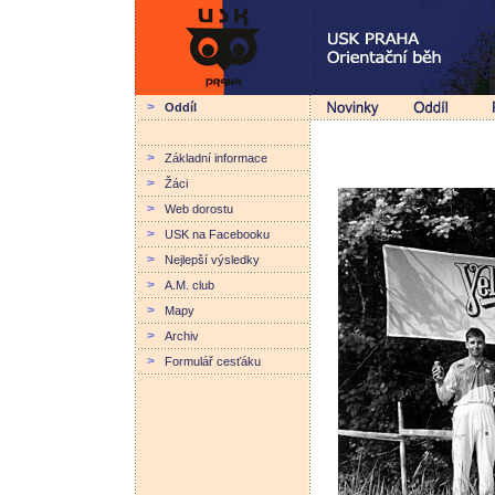
>
Oddíl
>
Základní informace
>
Žáci
>
Web dorostu
>
USK na Facebooku
>
Nejlepší výsledky
>
A.M. club
>
Mapy
>
Archiv
>
Formulář cesťáku