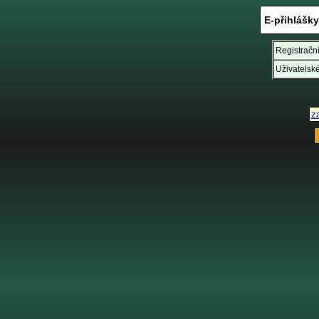
E-přihlášk
Registrační
Uživatelské
z